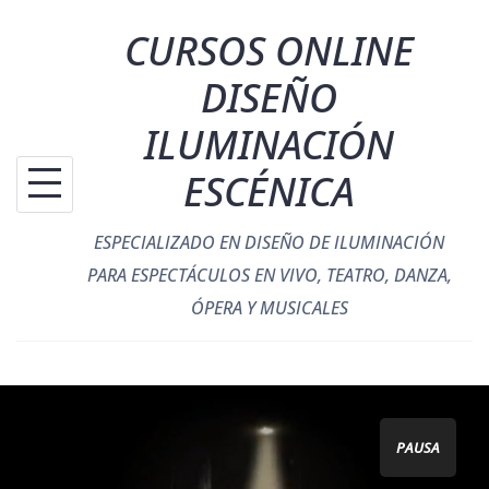
Saltar
CURSOS ONLINE
al
contenido
DISEÑO
ILUMINACIÓN
ESCÉNICA
ESPECIALIZADO EN DISEÑO DE ILUMINACIÓN
PARA ESPECTÁCULOS EN VIVO, TEATRO, DANZA,
ÓPERA Y MUSICALES
PAUSA