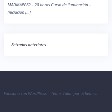
MADMAPPER – 20 horas Curso de iluminación –
Iniciación […]
Navegación
Entradas anteriores
de
entradas
Funciona con WordPress
|
Tema:
Talon
por aThemes.