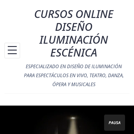
Saltar
CURSOS ONLINE
al
contenido
DISEÑO
ILUMINACIÓN
ESCÉNICA
ESPECIALIZADO EN DISEÑO DE ILUMINACIÓN
PARA ESPECTÁCULOS EN VIVO, TEATRO, DANZA,
ÓPERA Y MUSICALES
PAUSA