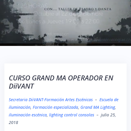
CURSO GRAND MA OPERADOR EN
DiiVANT
Secretaria DiiVANT-Formación Artes Escénicas
–
Escuela de
iluminación
,
Formación especializada
,
Grand MA Lighting
,
iluminación escénica
,
lighting control consolas
–
julio 25,
2018