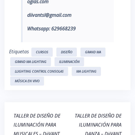
ogias.com
diivantsl@gmail.com
Whatsapp: 629668239
Etiquetas
CURSOS
DISEÑO
GRAND MA
GRAND MA LIGHTING
ILUMINACIÓN
LLIGHTING CONTROL CONSOLAS
MA LIGHTING
MÚSICA EN VIVO
Navegación
TALLER DE DISEÑO DE
TALLER DE DISEÑO DE
de
ILUMINACIÓN PARA
ILUMINACIÓN PARA
entradas
MUSICALES – DiiVANT
DANZA – DiiVANT