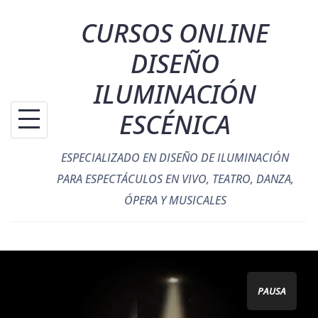
Saltar
CURSOS ONLINE
al
contenido
DISEÑO
ILUMINACIÓN
ESCÉNICA
ESPECIALIZADO EN DISEÑO DE ILUMINACIÓN
PARA ESPECTÁCULOS EN VIVO, TEATRO, DANZA,
ÓPERA Y MUSICALES
PAUSA