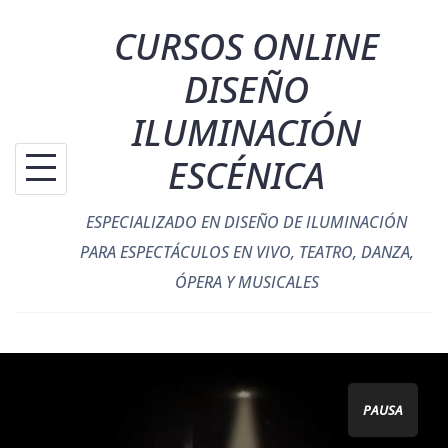
Saltar
CURSOS ONLINE
al
contenido
DISEÑO
ILUMINACIÓN
ESCÉNICA
ESPECIALIZADO EN DISEÑO DE ILUMINACIÓN
PARA ESPECTÁCULOS EN VIVO, TEATRO, DANZA,
ÓPERA Y MUSICALES
PAUSA