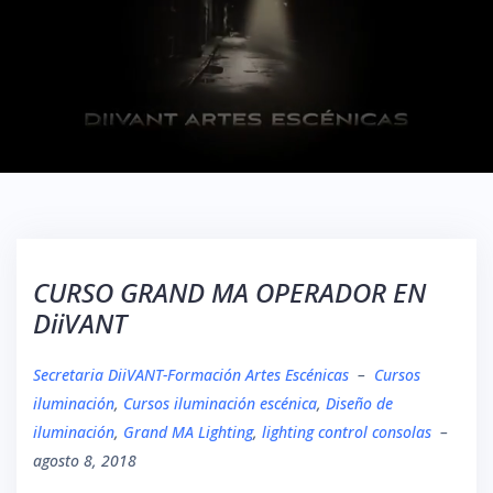
CURSO GRAND MA OPERADOR EN
DiiVANT
Secretaria DiiVANT-Formación Artes Escénicas
–
Cursos
iluminación
,
Cursos iluminación escénica
,
Diseño de
iluminación
,
Grand MA Lighting
,
lighting control consolas
–
agosto 8, 2018