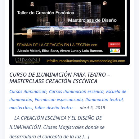
CURSO DE ILUMINACIÓN PARA TEATRO –
MASTERCLASS CREACIÓN ESCÉNICA
Cursos iluminación
,
Cursos iluminación escénica
,
Escuela de
iluminación
,
Formación especializada
,
Iluminación teatral
,
masterclass
,
taller diseño teatro
–
abril 5, 2019
LA CREACIÓN ESCÉNICA Y EL DISEÑO DE
ILUMINACIÓN. Clases Magistrales donde se
desarrollara el concepto de la luz […]