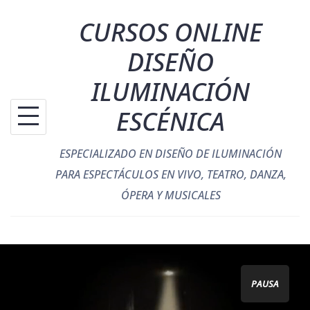
Saltar
CURSOS ONLINE
al
contenido
DISEÑO
ILUMINACIÓN
ESCÉNICA
ESPECIALIZADO EN DISEÑO DE ILUMINACIÓN
PARA ESPECTÁCULOS EN VIVO, TEATRO, DANZA,
ÓPERA Y MUSICALES
PAUSA