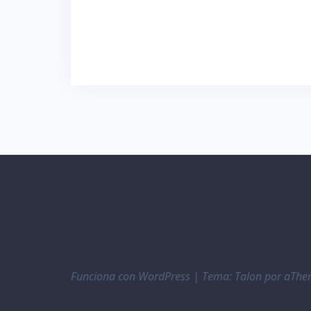
Funciona con WordPress
|
Tema:
Talon
por aThe