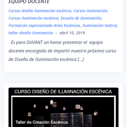
EQUIPO DOCENTE
Cursos diseño iluminación escénica
,
Cursos iluminación
,
Cursos iluminación escénica
,
Escuela de iluminación
,
Formación especializada Artes Escénicas
,
Iluminación teatral
,
taller diseño iluminación
–
abril 10, 2019
Es para DiiVANT un honor presentar al equipo
docente encargado de impartir nuestro próximo curso
de Diseño de Iluminación escénica […]