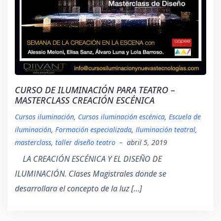
CURSO DE ILUMINACIÓN PARA TEATRO –
MASTERCLASS CREACIÓN ESCÉNICA
Cursos iluminación
,
Cursos iluminación escénica
,
Escuela de
iluminación
,
Formación especializada
,
Iluminación teatral
,
masterclass
,
taller diseño teatro
–
abril 5, 2019
LA CREACIÓN ESCÉNICA Y EL DISEÑO DE
ILUMINACIÓN. Clases Magistrales donde se
desarrollara el concepto de la luz […]