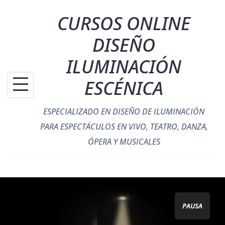
Saltar
CURSOS ONLINE
al
contenido
DISEÑO
ILUMINACIÓN
ESCÉNICA
ESPECIALIZADO EN DISEÑO DE ILUMINACIÓN
PARA ESPECTÁCULOS EN VIVO, TEATRO, DANZA,
ÓPERA Y MUSICALES
PAUSA