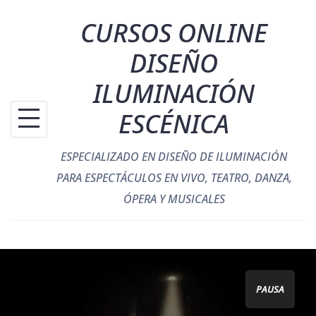
Saltar
CURSOS ONLINE
al
contenido
DISEÑO
ILUMINACIÓN
ESCÉNICA
ESPECIALIZADO EN DISEÑO DE ILUMINACIÓN
PARA ESPECTÁCULOS EN VIVO, TEATRO, DANZA,
ÓPERA Y MUSICALES
PAUSA